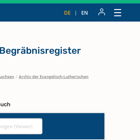
DE
EN
 Begräbnisregister
sachsen
/
Archiv der Evangelisch-Lutherischen
buch
zeigen (Viewer)