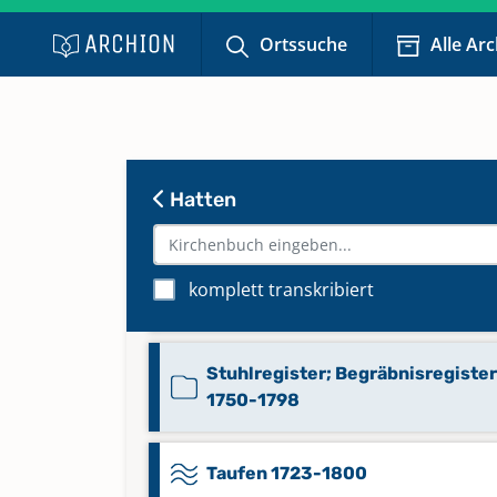
Ortssuche
Alle Ar
Mischbuch
(Trauungen/Taufen/Beerdigte/
Kinder) 1635-1737
Mischbuch (Verlobte/Trauungen
Hatten
1725-1800
komplett transkribiert
Stuhlregister (inkl. Register) 175
Stuhlregister; Begräbnisregister
1750-1798
Taufen 1723-1800