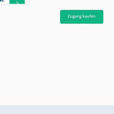
kl.
Zugang kaufen
kl.
11
14
kl.
kl.