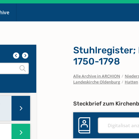
chive
Uneheliche
Stuhlregister;
)
1750-1798
Alle Archive in ARCHION
/
Nieder
Landeskirche Oldenburg
/
Hatten
0
Steckbrief zum Kirchen
Digitalisat an