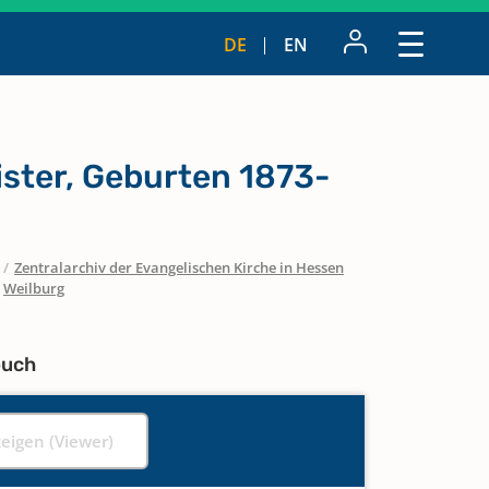
DE
EN
ister, Geburten 1873-
/
Zentralarchiv der Evangelischen Kirche in Hessen
Weilburg
buch
zeigen (Viewer)