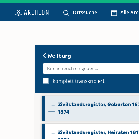
1835
Ortssuche
Alle Ar
Zivilstandsregister, Geburten 1
1847
Zivilstandsregister, Geburten 1
Weilburg
1861
Zivilstandsregister, Geburten 18
komplett transkribiert
1873
Zivilstandsregister, Geburten 18
1874
Zivilstandsregister, Heiraten 181