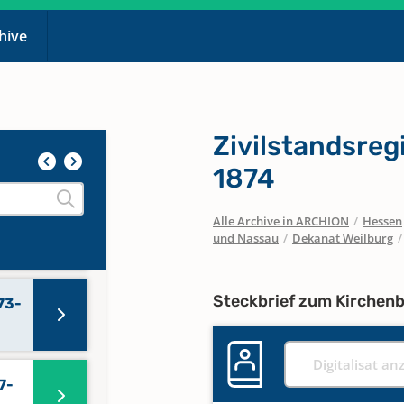
chive
836-
Zivilstandsreg
848-
1874
Alle Archive in ARCHION
/
Hessen
62-
und Nassau
/
Dekanat Weilburg
/
Steckbrief zum Kirchen
73-
Digitalisat an
7-