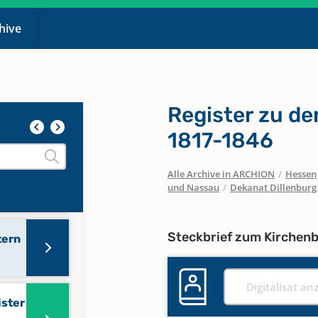
chive
Register zu de
5
1817-1846
Alle Archive in ARCHION
/
Hessen
und Nassau
/
Dekanat Dillenburg
Steckbrief zum Kirchen
tern
Digitalisat an
ister