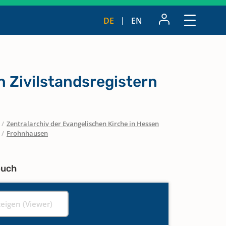
DE
EN
n Zivilstandsregistern
/
Zentralarchiv der Evangelischen Kirche in Hessen
/
Frohnhausen
buch
zeigen (Viewer)