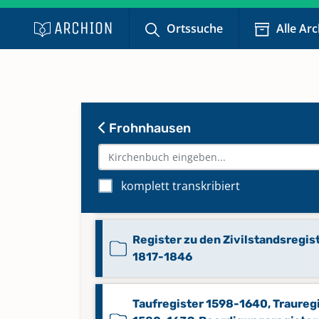
Ortssuche
Alle Ar
Beerdigungsregister 1842-1864
Beerdigungsregister 1864-1875
Frohnhausen
Konfirmandenregister 1818-187
Register zu den Kirchenbüchern
komplett transkribiert
1817-1841
Register zu den Zivilstandsregis
1817-1846
Taufregister 1598-1640, Traureg