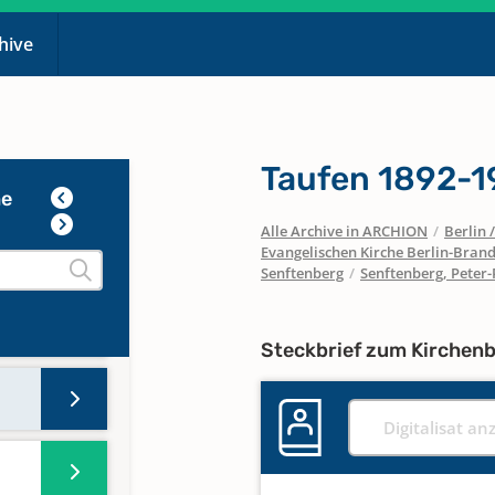
chive
35
Taufen 1892-
he
Alle Archive in ARCHION
/
Berlin
Evangelischen Kirche Berlin-Brand
Senftenberg
/
Senftenberg, Peter-
Steckbrief zum Kirchen
Digitalisat an