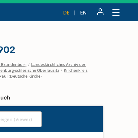
DE
EN
1902
 / Brandenburg
/
Landeskirchliches Archiv der
enburg-schlesische Oberlausitz
/
Kirchenkreis
Paul (Deutsche Kirche)
buch
zeigen (Viewer)