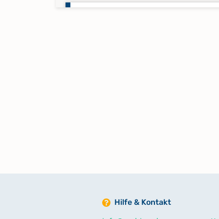
Trauungen 1868-1897
Trauungen 1897-1923
Trauungen 1921-1931
Trauungen 1931-1934
Trauungen 1935-1951
Hilfe & Kontakt