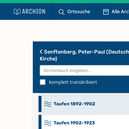
Ortssuche
Alle Ar
Namensregister Taufen 1906-19
Keine verfügbaren Digitalisate
Namensregister Taufen,
Bestattungen 1831-1902
Senftenberg, Peter-Paul (Deutsc
Kirche)
Taufen 1845-1867
komplett transkribiert
Taufen 1879-1892
Taufen 1892-1902
Taufen 1902-1923