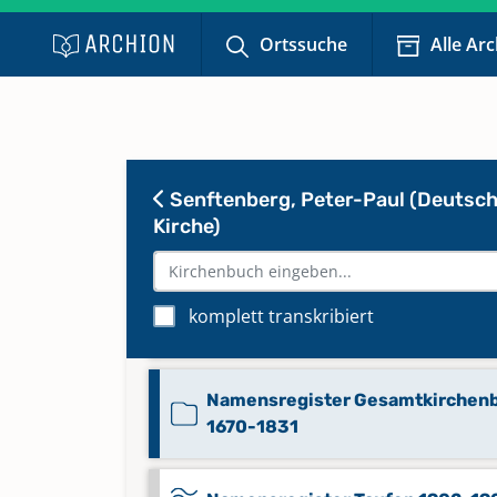
Konfirmationen 1830-1870
Ortssuche
Alle Ar
Konfirmationen 1871-1901
Konfirmationen 1900-1926
Senftenberg, Peter-Paul (Deutsc
Kirche)
Konfirmationen 1925-1942
komplett transkribiert
Kriegsgräber 1939-1945
Namensregister Gesamtkirchen
1670-1831