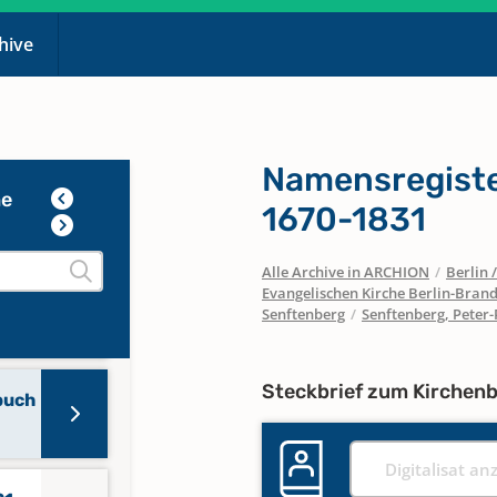
chive
Namensregist
he
1670-1831
Alle Archive in ARCHION
/
Berlin
Evangelischen Kirche Berlin-Brand
Senftenberg
/
Senftenberg, Peter-
Steckbrief zum Kirchen
buch
Digitalisat an