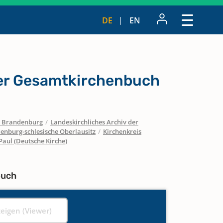
DE
EN
er Gesamtkirchenbuch
 / Brandenburg
/
Landeskirchliches Archiv der
enburg-schlesische Oberlausitz
/
Kirchenkreis
Paul (Deutsche Kirche)
buch
zeigen (Viewer)