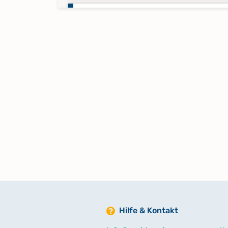
Taufen 1892-1892
Taufen 1892-1893
Taufen 1893-1894
Taufen 1894-1895
Taufen 1895-1896
Taufen 1896-1898
Hilfe & Kontakt
Taufen 1898-1899