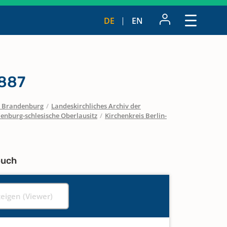
DE
EN
1887
 / Brandenburg
/
Landeskirchliches Archiv der
enburg-schlesische Oberlausitz
/
Kirchenkreis Berlin-
buch
zeigen (Viewer)