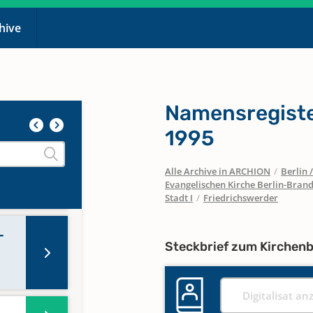
chive
95
Namensregiste
-
1995
Alle Archive in ARCHION
/
Berlin
-
Evangelischen Kirche Berlin-Brand
Stadt I
/
Friedrichswerder
-
Steckbrief zum Kirchen
Digitalisat an