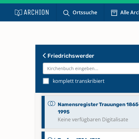
Ortssuche
Alle Ar
Namensregister Taufen 1865-19
Keine verfügbaren Digitalisate
Namensregister Trauungen 1680
Friedrichswerder
1797
Namensregister Trauungen 1797
komplett transkribiert
1864
Namensregister Trauungen 1865
1995
Keine verfügbaren Digitalisate