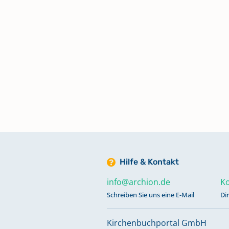
Taufen 1839-1843
Taufen 1843-1847
Taufen 1847-1852
Taufen 1852-1856
Taufen 1856-1861
Hilfe & Kontakt
info@archion.de
Ko
Taufen 1861-1865
Schreiben Sie uns eine E-Mail
Di
Taufen 1865-1869
Kirchenbuchportal GmbH