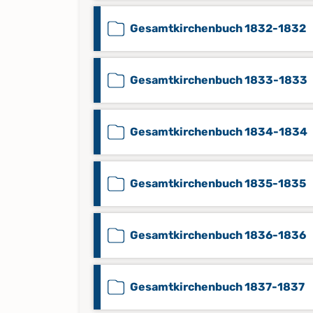
Gesamtkirchenbuch 1832-1832
Gesamtkirchenbuch 1833-1833
Gesamtkirchenbuch 1834-1834
Gesamtkirchenbuch 1835-1835
Gesamtkirchenbuch 1836-1836
Gesamtkirchenbuch 1837-1837