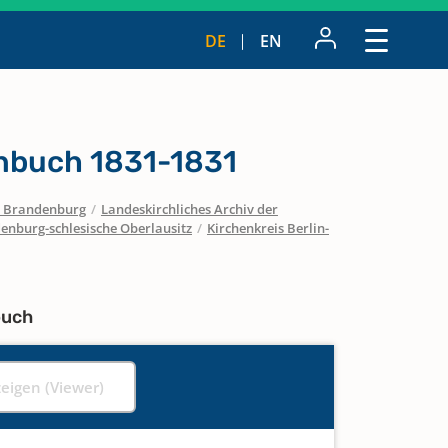
DE
EN
nbuch 1831-1831
 / Brandenburg
/
Landeskirchliches Archiv der
enburg-schlesische Oberlausitz
/
Kirchenkreis Berlin-
buch
zeigen (Viewer)