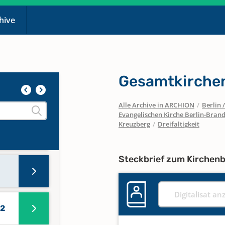
chive
#2
Gesamtkirche
Alle Archive in ARCHION
/
Berlin
Evangelischen Kirche Berlin-Brand
Kreuzberg
/
Dreifaltigkeit
#2
Steckbrief zum Kirchen
Digitalisat an
#2