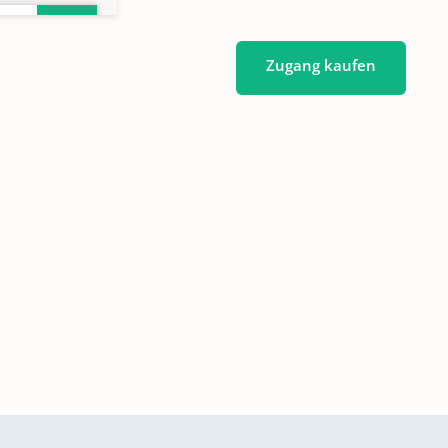
Zugang kaufen