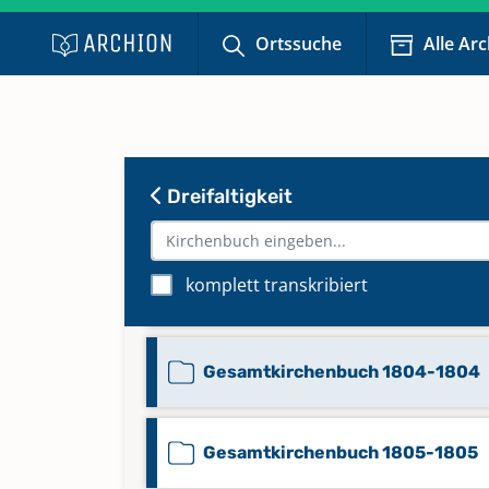
Ortssuche
Alle Ar
Gesamtkirchenbuch 1802-1802
Gesamtkirchenbuch 1803-1803
Dreifaltigkeit
Gesamtkirchenbuch 1803-1803
komplett transkribiert
Gesamtkirchenbuch 1803-1803
Gesamtkirchenbuch 1804-1804
Gesamtkirchenbuch 1805-1805