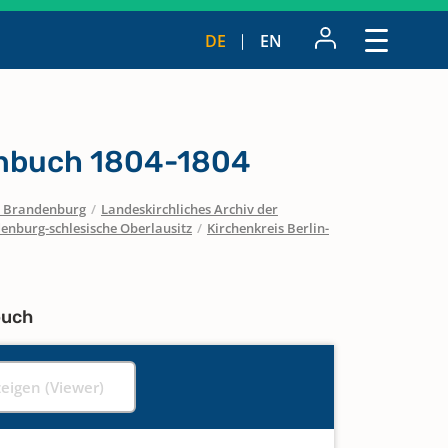
DE
EN
nbuch 1804-1804
 / Brandenburg
/
Landeskirchliches Archiv der
enburg-schlesische Oberlausitz
/
Kirchenkreis Berlin-
buch
zeigen (Viewer)