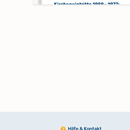
Kircheneintritte 1959 - 1977;
Kirchenaustritte 1959 - 1978;
Totgeburten 1959 - 1964
Keine verfügbaren Digitalisate
Hilfe & Kontakt