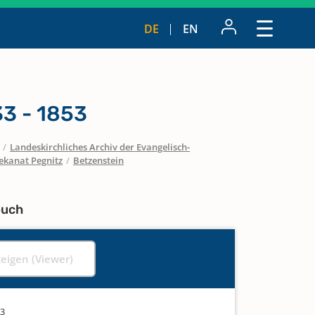
DE
EN
3 - 1853
/
Landeskirchliches Archiv der Evangelisch-
ekanat Pegnitz
/
Betzenstein
buch
zeigen (Viewer)
53