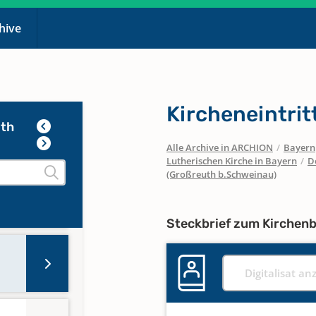
chive
Kircheneintrit
uth
Alle Archive in ARCHION
/
Bayern
Lutherischen Kirche in Bayern
/
D
(Großreuth b.Schweinau)
Steckbrief zum Kirchen
Digitalisat an