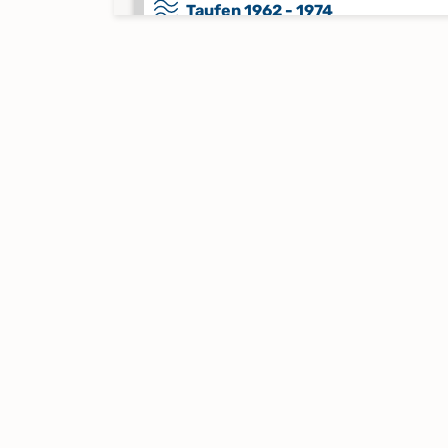
Taufen 1962 - 1974
Keine verfügbaren Digitalisate
Taufen 1975 - 2016
Keine verfügbaren Digitalisate
Trauungen 1932 - 1964
Trauungen 1964 - 2016
Keine verfügbaren Digitalisate