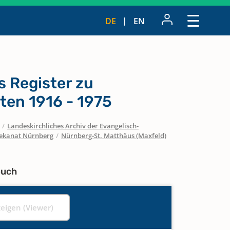
DE
EN
s Register zu
ten 1916 - 1975
/
Landeskirchliches Archiv der Evangelisch-
ekanat Nürnberg
/
Nürnberg-St. Matthäus (Maxfeld)
buch
zeigen (Viewer)