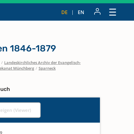
DE
EN
n 1846-1879
/
Landeskirchliches Archiv der Evangelisch-
ekanat Münchberg
/
Sparneck
buch
zeigen (Viewer)
79