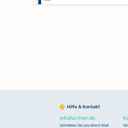
Taufen 1807-1836
Taufen 1847-1879
Taufen; Trauungen 1807-1877
Taufen; Trauungen; Bestattunge
1572-1737
Taufen; Trauungen; Bestattunge
Hilfe & Kontakt
1738-1779
info@archion.de
Ko
Schreiben Sie uns eine E-Mail
Di
Taufen; Trauungen; Bestattunge