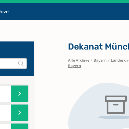
chive
Dekanat Münc
Alle Archive
/
Bayern
/
Landeskirc
Bayern