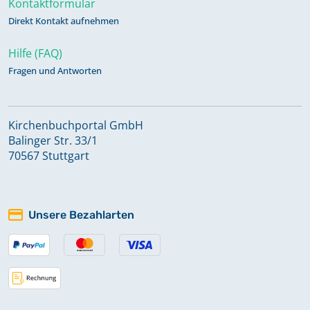
Kontaktformular
Keine verfügbaren Digitalisate
Direkt Kontakt aufnehmen
Hilfe (FAQ)
Konfirmationen 1997-2021
Fragen und Antworten
Keine verfügbaren Digitalisate
Taufen 1818-1853
Kirchenbuchportal GmbH
Balinger Str. 33/1
70567 Stuttgart
Taufen 1853-1875
Taufen 1945-1991
Unsere Bezahlarten
Keine verfügbaren Digitalisate
Taufen 1992-2021
Keine verfügbaren Digitalisate