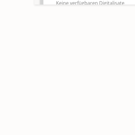
Keine verfügbaren Digitalisate
Taufen 1818-1853
Taufen 1853-1875
Taufen 1945-1991
Keine verfügbaren Digitalisate
Taufen 1992-2021
Keine verfügbaren Digitalisate
Trauungen 1818-1875