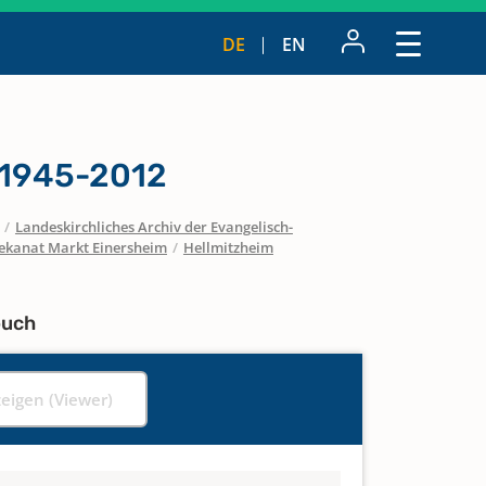
DE
EN
 1945-2012
/
Landeskirchliches Archiv der Evangelisch-
ekanat Markt Einersheim
/
Hellmitzheim
buch
zeigen (Viewer)