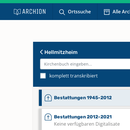
Abendmahl 1968-1995
Ortssuche
Alle Ar
Keine verfügbaren Digitalisate
Abendmahl 1996-2004
Keine verfügbaren Digitalisate
Hellmitzheim
Bestattungen 1818-1858
komplett transkribiert
Bestattungen 1859-1875
Bestattungen 1945-2012
Bestattungen 2012-2021
Keine verfügbaren Digitalisate