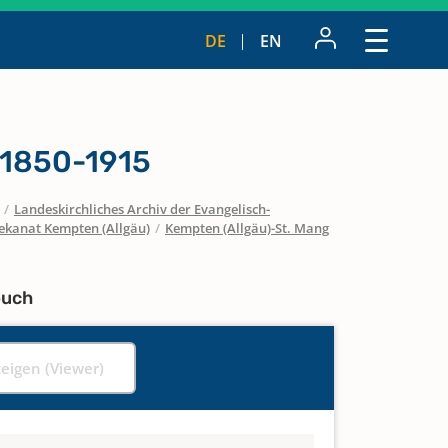
DE
EN
 1850-1915
/
Landeskirchliches Archiv der Evangelisch-
ekanat Kempten (Allgäu)
/
Kempten (Allgäu)-St. Mang
buch
zeigen (Viewer)