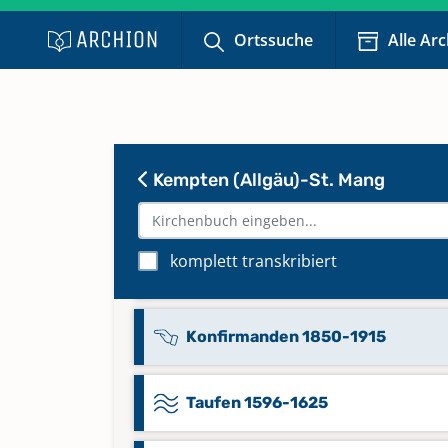
Ortssuche
Alle Ar
Kommunikanten 1850-1915
Keine verfügbaren Digitalisate
Kommunikanten 1916-1980
Keine verfügbaren Digitalisate
Kempten (Allgäu)-St. Mang
Kommunikanten; Proklamatione
1612-1647
komplett transkribiert
Keine verfügbaren Digitalisate
Konfirmanden 1850-1915
Taufen 1596-1625