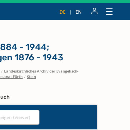
DE
EN
884 - 1944;
en 1876 - 1943
/
Landeskirchliches Archiv der Evangelisch-
ekanat Fürth
/
Stein
buch
zeigen (Viewer)