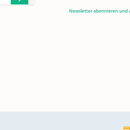
Newsletter abonnieren und 
en
820;
en
29;
en
en