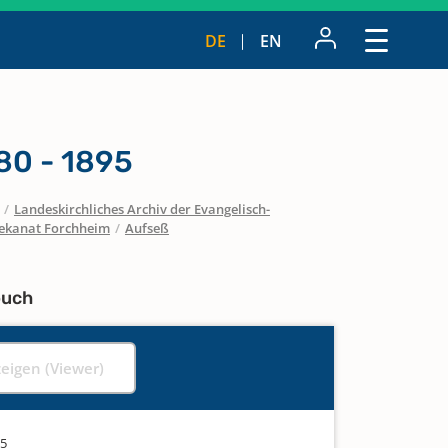
DE
EN
80 - 1895
/
Landeskirchliches Archiv der Evangelisch-
ekanat Forchheim
/
Aufseß
buch
zeigen (Viewer)
95