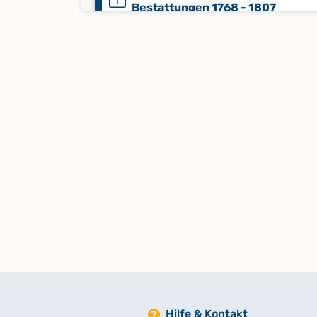
Bestattungen 1768 - 1807
Alphabetisches Register zu Tauf
1808 - 1820; Trauungen 1808 - 1
Bestattungen 1808 - 1820
Alphabetisches Register zu Tauf
1821 - 1829; Trauungen 1821 - 18
Bestattungen 1821 - 1829
Alphabetisches Register zu Tauf
1856 - 1911
Alphabetisches Register zu Tauf
1912 - 1976
Keine verfügbaren Digitalisate
Hilfe & Kontakt