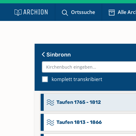
Konfirmationen 1914 - 1992
Ortssuche
Alle Ar
Konfirmationen 1993 - 2021
Keine verfügbaren Digitalisate
Sinbronn
Taufen 1617 - 1633, 1649 - 1687;
Abendmahl 1653 - 1687
komplett transkribiert
Taufen 1688 - 1764
Taufen 1765 - 1812
Taufen 1813 - 1866