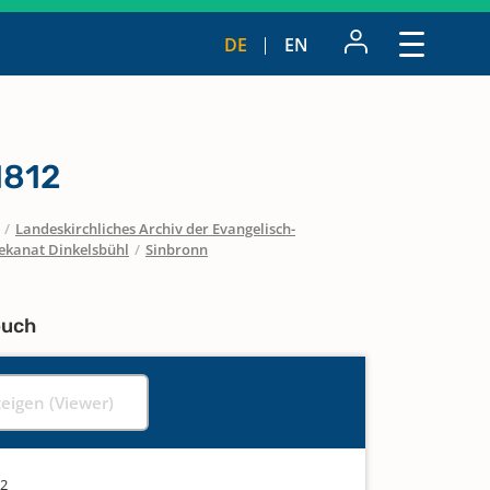
DE
EN
1812
/
Landeskirchliches Archiv der Evangelisch-
ekanat Dinkelsbühl
/
Sinbronn
buch
zeigen (Viewer)
12