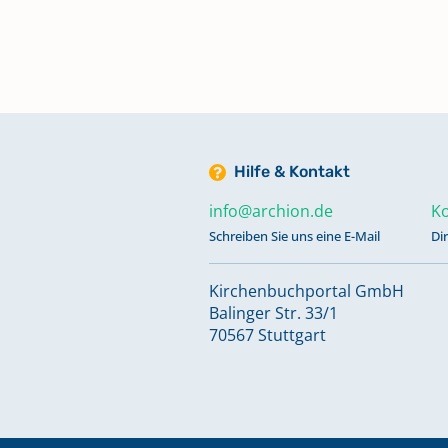
Taufen; Trauungen; Bestattunge
1602-1691
Taufen; Trauungen; Bestattunge
1691-1738
Hilfe & Kontakt
info@archion.de
Ko
Totgeburten 1890-1925
Keine verfügbaren Digitalisate
Schreiben Sie uns eine E-Mail
Di
Kirchenbuchportal GmbH
Trauungen 1738-1810
Balinger Str. 33/1
70567 Stuttgart
Trauungen 1801-1924
Trauungen 1925-2017