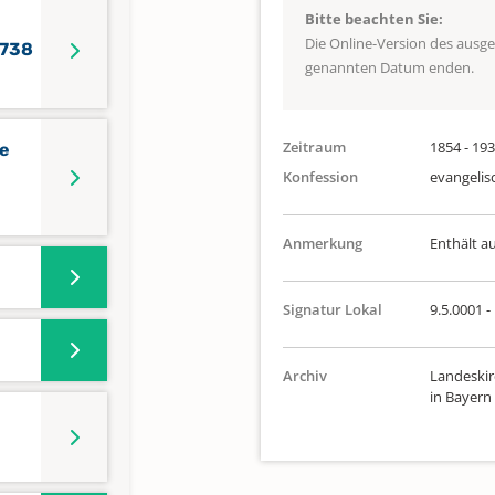
Bitte beachten Sie:
Die Online-Version des ausg
1738
genannten Datum enden.
Zeitraum
1854 - 19
te
Konfession
evangelis
Anmerkung
Enthält a
Signatur Lokal
9.5.0001 -
Archiv
Landeskir
in Bayern