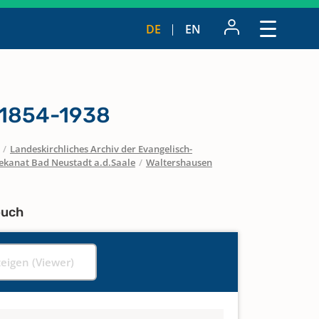
DE
EN
 1854-1938
/
Landeskirchliches Archiv der Evangelisch-
ekanat Bad Neustadt a.d.Saale
/
Waltershausen
buch
zeigen (Viewer)