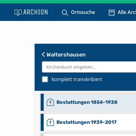
Abendmahl 1962-1979
Ortssuche
Alle Ar
Keine verfügbaren Digitalisate
Abendmahl 1980-2019
Keine verfügbaren Digitalisate
Waltershausen
Bestattungen 1738-1810
komplett transkribiert
Bestattungen 1801-1853
Bestattungen 1854-1938
Bestattungen 1939-2017