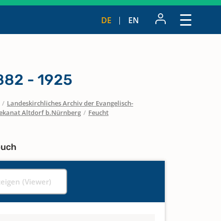
DE
EN
882 - 1925
/
Landeskirchliches Archiv der Evangelisch-
ekanat Altdorf b.Nürnberg
/
Feucht
buch
zeigen (Viewer)