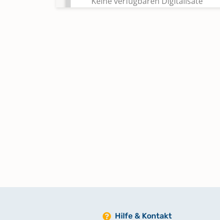
Keine verfügbaren Digitalisate
Hilfe & Kontakt