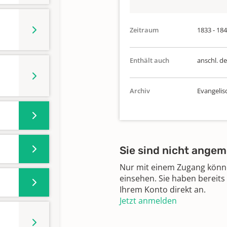
Zeitraum
1833 - 18
Enthält auch
anschl. d
Archiv
Evangelis
Sie sind nicht angem
Nur mit einem Zugang können
einsehen. Sie haben bereits
Ihrem Konto direkt an.
Jetzt anmelden