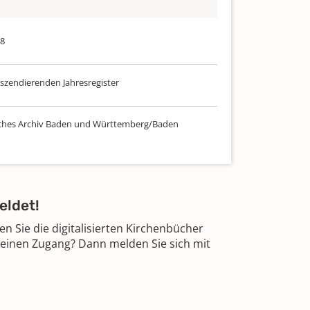
48
eszendierenden Jahresregister
ches Archiv Baden und Württemberg/Baden
eldet!
 Sie die digitalisierten Kirchenbücher
 einen Zugang? Dann melden Sie sich mit