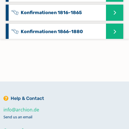
Konfirmationen 1816-1865
Konfirmationen 1866-1880
Konfirmationen 1900-1934
Namensverzeichnis Bestattungen
1736-1875
Namensverzeichnis Bestattungen
Help & Contact
1904-1948
info@archion.de
Send us an email
Namensverzeichnis Taufen 1745-
1799