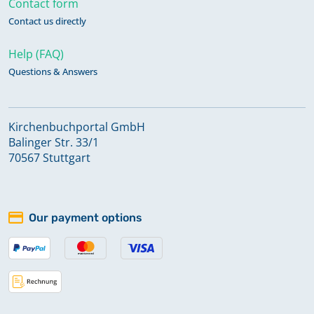
Contact form
Contact us directly
Namensverzeichnis Taufen 1800-
Help (FAQ)
1875
Questions & Answers
Namensverzeichnis Taufen 1868-
1890
Kirchenbuchportal GmbH
Balinger Str. 33/1
70567 Stuttgart
Namensverzeichnis Taufen 1891-
1904
Our payment options
Namensverzeichnis Trauungen 1736-
1875
Taufen 1785-1799