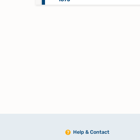
Namensverzeichnis Taufen 1868
1890
Namensverzeichnis Taufen 1891
1904
Namensverzeichnis Trauungen 1
1875
Taufen 1785-1799
Taufen 1800-1816
Help & Contact