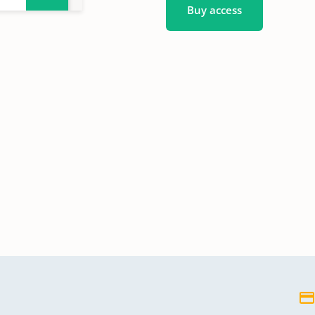
Buy access
-
-
736-