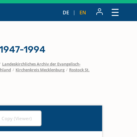
DE
EN
 1947-1994
/
Landeskirchliches Archiv der Evangelisch-
chland
/
Kirchenkreis Mecklenburg
/
Rostock St.
l Copy (Viewer)