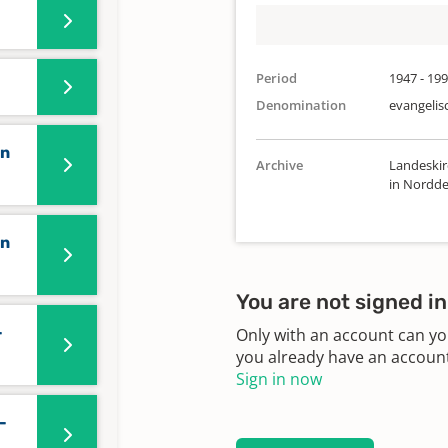
Period
1947 - 19
Denomination
evangelis
en
Archive
Landeskir
in Nordde
en
You are not signed in
-
Only with an account can yo
you already have an account?
Sign in now
-