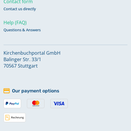
Contact form
Contact us directly
Taufen, Trauungen, Beerdigungen,
Konfirmanden 1901-1911
Help (FAQ)
Questions & Answers
Trauungen 1838-1856, Taufen 1838-
1857, Beerdigungen 1838-1856,
Konfirmanden 1843-1864,
Kirchenbuchportal GmbH
Balinger Str. 33/1
Kommunikanten Statistik 1838-1861
70567 Stuttgart
Trauungen 1857-1878, Taufen 1857-
1877, Beerdigungen 1857-1877,
Our payment options
Konfirmanden 1865-1875,
Kommunikanten Statistik 1862-1877
Trauungen, Taufen, Beerdigungen,
Konfirmanden, Kommunikanten