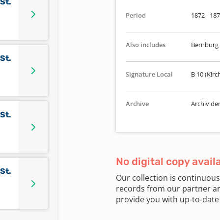
St.
Period
1872 - 18
Also includes
Bernburg
St.
Signature Local
B 10 (Kirc
Archive
Archiv de
St.
No digital copy avail
St.
Our collection is continuou
records from our partner ar
provide you with up-to-date 