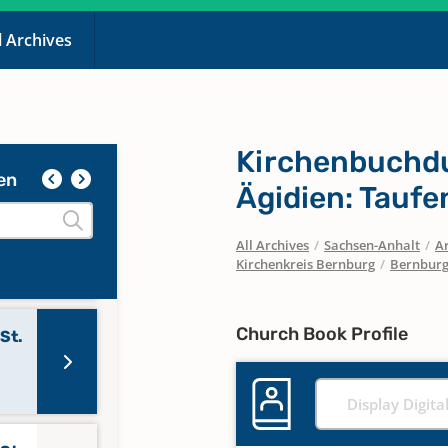
l Archives
St.
Kirchenbuchdu
en
Ägidien: Taufe
St.
All Archives
/
Sachsen-Anhalt
/
Ar
Kirchenkreis Bernburg
/
Bernburg,
Church Book Profile
St.
Display Digita