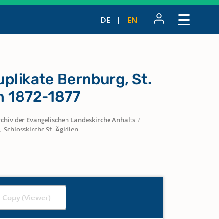
DE
EN
plikate Bernburg, St.
n 1872-1877
chiv der Evangelischen Landeskirche Anhalts
/
 Schlosskirche St. Ägidien
l Copy (Viewer)