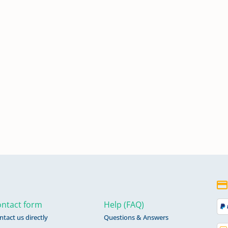
n:
n:
n:
n:
ntact form
Help (FAQ)
n:
ntact us directly
Questions & Answers