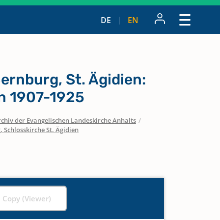
DE
EN
rnburg, St. Ägidien:
n 1907-1925
chiv der Evangelischen Landeskirche Anhalts
/
 Schlosskirche St. Ägidien
l Copy (Viewer)