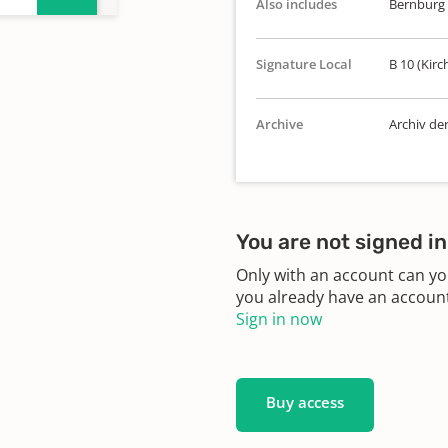
Also includes
Bernburg
n:
Signature Local
B 10 (Kirc
Archive
Archiv de
n:
n:
You are not signed in
Only with an account can yo
you already have an account?
Sign in now
n:
Buy access
n: