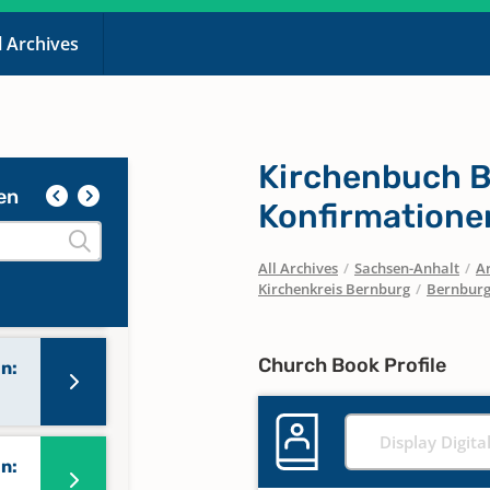
l Archives
n:
Kirchenbuch Be
n:
en
Konfirmatione
All Archives
/
Sachsen-Anhalt
/
Ar
n:
Kirchenkreis Bernburg
/
Bernburg,
Church Book Profile
n:
Display Digita
n: