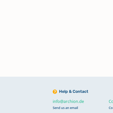
Kirchenbuch Bernburg, St. Ägidie
Taufen 1851-1860
Kirchenbuch Bernburg, St. Ägidie
Taufen 1861-1869
Kirchenbuch Bernburg, St. Ägidie
Taufen 1870-1871
Kirchenbuch Bernburg, St. Ägidie
Taufen 1872-1877
Help & Contact
info@archion.de
Co
Kirchenbuch Bernburg, St. Ägidie
Send us an email
Co
Taufen 1878-1880