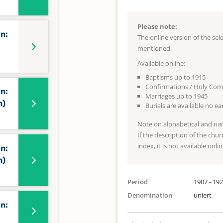
Please note:
n:
The online version of the se
mentioned.
Available online:
Baptisms up to 1915
Confirmations / Holy Co
n:
Marriages up to 1945
n)
Burials are available no e
Note on alphabetical and na
If the description of the chur
index, it is not available onlin
n:
n)
Period
1907 - 19
Denomination
uniert
n: