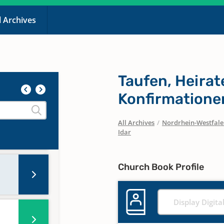
l Archives
Taufen, Heirate
Konfirmatione
All Archives
/
Nordrhein-Westfal
Idar
Church Book Profile
Display Digita