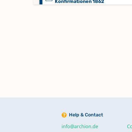
Konfirmationen 1862
Taufen, Heiraten, Sterbefälle,
Konfirmationen 1863
Taufen, Heiraten, Sterbefälle,
Konfirmationen 1864
Taufen, Heiraten, Sterbefälle,
Konfirmationen 1865
Taufen, Heiraten, Sterbefälle,
Konfirmationen 1866
Help & Contact
info@archion.de
Co
Taufen, Heiraten, Sterbefälle,