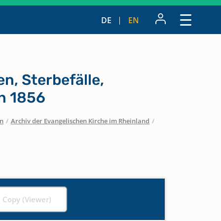
DE
EN
n, Sterbefälle,
n 1856
en
/
Archiv der Evangelischen Kirche im Rheinland
/
l Copy (Viewer)