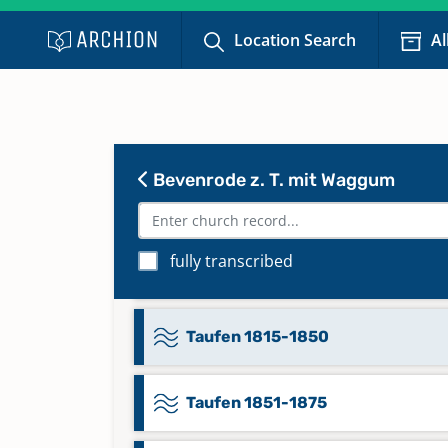
Konfirmatinen Trauungen
Bestattungen 1851-1875
Location Search
Al
Namensregister zu Taufen
Konfirmatinen Trauungen
Bestattungen 1876-1900
Bevenrode z. T. mit Waggum
Taufen 1648-1685
fully transcribed
Taufen 1789-1814
Taufen 1815-1850
Taufen 1851-1875