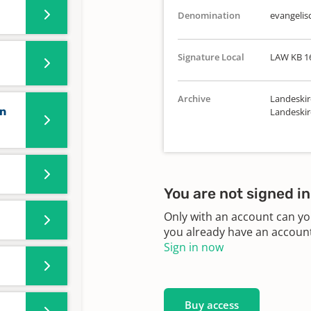
Denomination
evangelis
Signature Local
LAW KB 1
Archive
Landeskir
en
Landeskir
You are not signed in
Only with an account can yo
you already have an account?
Sign in now
Buy access