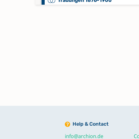
Trauungen 1876-1900
Verzeichnis von Assekuranz-
Nummern 1815-1850
Help & Contact
info@archion.de
Co