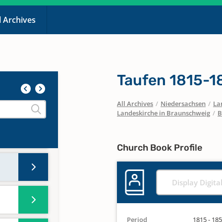
l Archives
Taufen 1815-1
All Archives
/
Niedersachsen
/
La
Landeskirche in Braunschweig
/
B
Church Book Profile
Display Digita
Period
1815 - 18