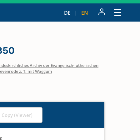
DE
EN
850
ndeskirchliches Archiv der Evangelisch-lutherischen
evenrode z. T. mit Waggum
l Copy (Viewer)
50