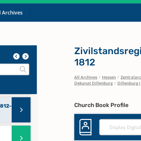
l Archives
Zivilstandsregi
.
1812
All Archives
/
Hessen
/
Zentralarc
1811-
Dekanat Dillenburg
/
Dillenburg I
Church Book Profile
1812-
Display Digita