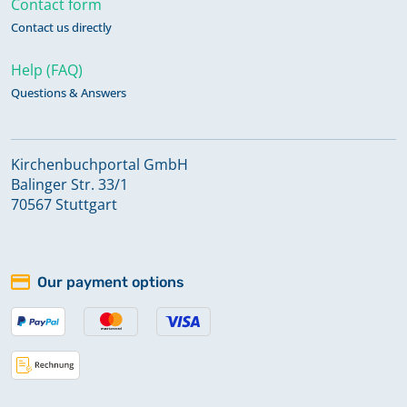
Contact form
Kirchenbuch 1623-1684
Contact us directly
Help (FAQ)
Kirchenbuch 1627-1675
Questions & Answers
Kirchenbuch 1679-1717
Kirchenbuchportal GmbH
Balinger Str. 33/1
70567 Stuttgart
Kirchenbuch 1943-1945
Konfirmationen 1830-1868
Our payment options
Konfirmationen 1869-1900
Konfirmationen 1901-1909