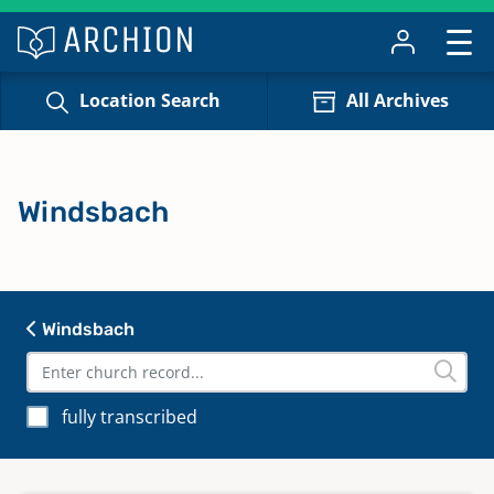
Location Search
All Archives
Windsbach
Windsbach
fully transcribed