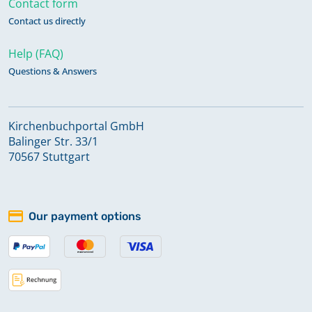
Contact form
Contact us directly
Alphabetisches Register zu
Bestattungen 1584 - 1701
Help (FAQ)
Keine verfügbaren Digitalisate
Questions & Answers
Alphabetisches Register zu
Kirchenbuchportal GmbH
Bestattungen 1805 - 1922
Balinger Str. 33/1
70567 Stuttgart
Alphabetisches Register zu
Kirchenaustritten 1926 - 1949
Keine verfügbaren Digitalisate
Our payment options
Alphabetisches Register zu
Kirchenaustritten 1950 - 1980
Keine verfügbaren Digitalisate