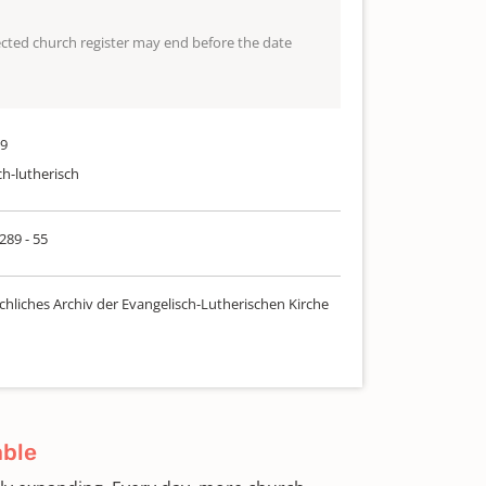
lected church register may end before the date
89
ch-lutherisch
 289 - 55
chliches Archiv der Evangelisch-Lutherischen Kirche
able