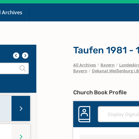
l Archives
Taufen 1981 -
All Archives
/
Bayern
/
Landeskirc
Bayern
/
Dekanat Weißenburg i.B
Church Book Profile
Display Digita