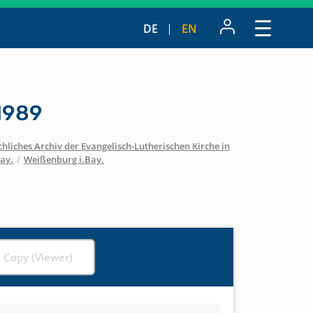
DE
EN
 1989
hliches Archiv der Evangelisch-Lutherischen Kirche in
ay.
/
Weißenburg i.Bay.
l Copy (Viewer)