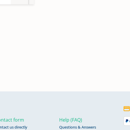
en
897;
ntact form
Help (FAQ)
ntact us directly
Questions & Answers