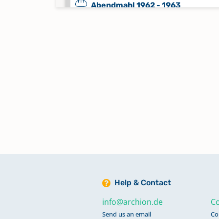
Abendmahl 1962 - 1963
Keine verfügbaren Digitalisate
Abendmahl 1964 - 1971
Keine verfügbaren Digitalisate
Alphabetisches Register zu Tauf
1830 - 1897; Trauungen 1830 - 1
Bestattungen 1830 - 1897
Bestattungen 1774 - 1898
Bestattungen 1898 - 2023
Help & Contact
info@archion.de
Co
Kircheneintritte 1967 - 2022;
Send us an email
Co