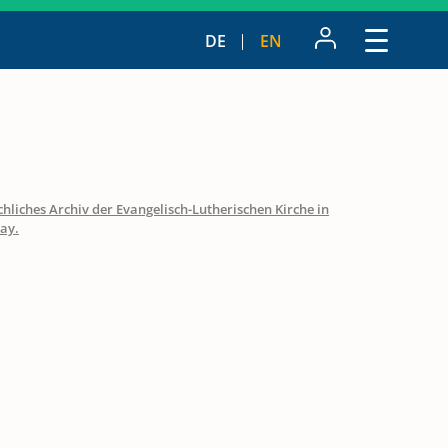
DE
EN
hliches Archiv der Evangelisch-Lutherischen Kirche in
ay.