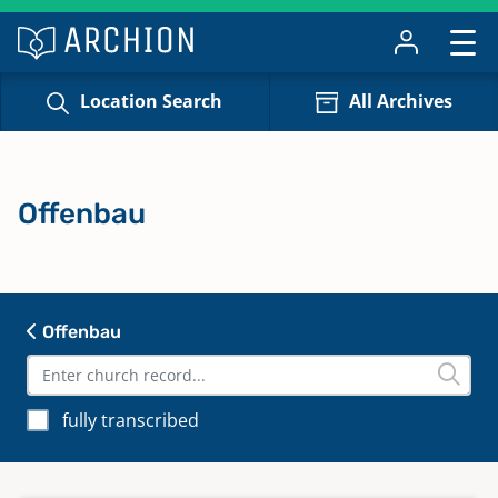
Location Search
All Archives
Offenbau
Offenbau
fully transcribed