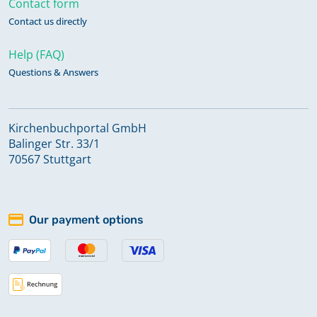
Contact form
Contact us directly
Alphabetisches Register zu Taufen
1830 - 1900; Trauungen 1830 - 1900;
Help (FAQ)
Bestattungen 1830 - 1900
Questions & Answers
Alphabetisches Register zu Taufen
Kirchenbuchportal GmbH
1900 - 1962; Trauungen 1900 - 1962;
Balinger Str. 33/1
Bestattungen 1900 - 1962
70567 Stuttgart
Keine verfügbaren Digitalisate
Bestattungen 1688 - 1716, 1728 -
Our payment options
1873
Bestattungen 1874 - 1926