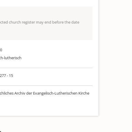
lected church register may end before the date
30
ch-lutherisch
 277 - 15
chliches Archiv der Evangelisch-Lutherischen Kirche