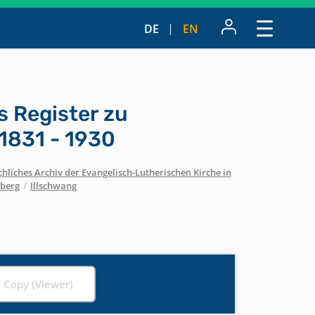
DE
EN
s Register zu
1831 - 1930
hliches Archiv der Evangelisch-Lutherischen Kirche in
nberg
/
Illschwang
l Copy (Viewer)