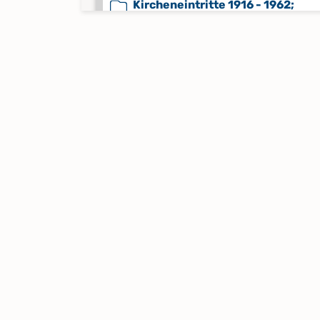
Kircheneintritte 1916 - 1962;
Kirchenaustritte 1916 - 1962
Keine verfügbaren Digitalisate
Kommunikanten 1650 - 1688
Keine verfügbaren Digitalisate
Kommunikanten 1689 - 1699
Keine verfügbaren Digitalisate
Kommunikanten 1854 - 1867
Keine verfügbaren Digitalisate
Kommunikanten 1868 - 1891
Keine verfügbaren Digitalisate