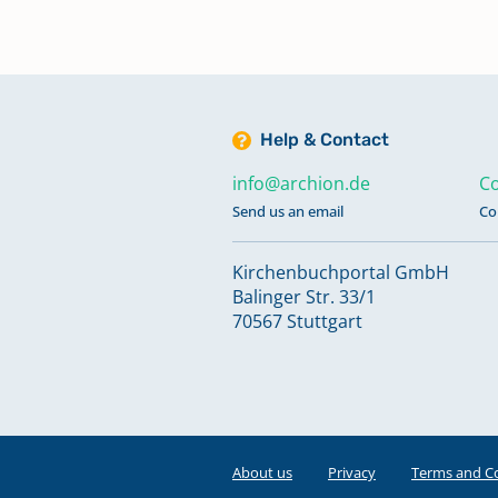
Kommunikanten 1892 - 1904
Keine verfügbaren Digitalisate
Help & Contact
Kommunikanten 1904 - 1906
Keine verfügbaren Digitalisate
info@archion.de
Co
Send us an email
Co
Kommunikanten 1907 - 1918
Keine verfügbaren Digitalisate
Kirchenbuchportal GmbH
Balinger Str. 33/1
70567 Stuttgart
Kommunikanten 1918 - 1936
Keine verfügbaren Digitalisate
Kommunikanten 1937 - 1962
Keine verfügbaren Digitalisate
About us
Privacy
Terms and C