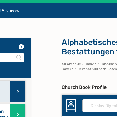
l Archives
Alphabetische
Bestattungen 
All Archives
/
Bayern
/
Landeskirc
Bayern
/
Dekanat Sulzbach-Rose
Church Book Profile
Display Digita
en