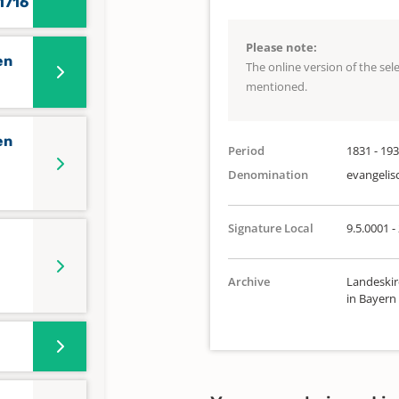
 1716
Please note:
en
The online version of the se
mentioned.
en
Period
1831 - 19
Denomination
evangelis
Signature Local
9.5.0001 -
Archive
Landeskir
in Bayern