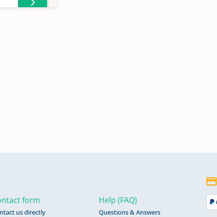
n
n
ntact form
Help (FAQ)
ntact us directly
Questions & Answers