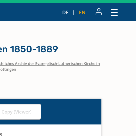
DE
EN
n 1850-1889
hliches Archiv der Evangelisch-Lutherischen Kirche in
öttingen
l Copy (Viewer)
89