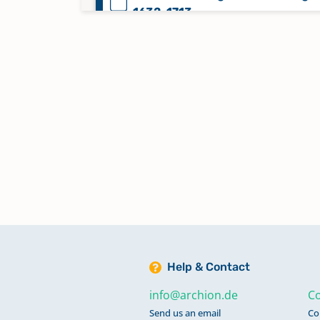
1632-1713
Taufen; Trauungen; Bestattunge
1713-1799
Taufen; Trauungen; Bestattunge
1800-1824
Trauungen 1825-1870
Trauungen 1871-1909
Help & Contact
info@archion.de
Co
Send us an email
Co