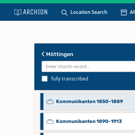
Familienbuch Möttingen - Enkin
Location Search
Al
19-20
Keine verfügbaren Digitalisate
Kommunikanten 1733-1759
Möttingen
Kommunikanten 1759-1802
fully transcribed
Kommunikanten 1802-1850
Kommunikanten 1850-1889
Kommunikanten 1890-1913