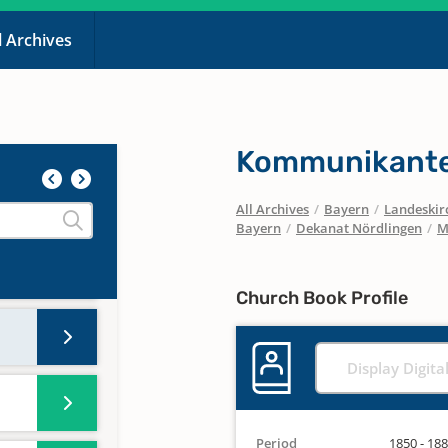
gen
l Archives
Kommunikante
All Archives
/
Bayern
/
Landeskirc
Bayern
/
Dekanat Nördlingen
/
M
Church Book Profile
Display Digita
Period
1850 - 18