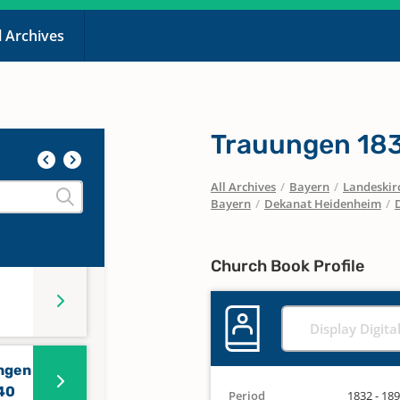
l Archives
Trauungen 183
All Archives
/
Bayern
/
Landeskirc
Bayern
/
Dekanat Heidenheim
/
Church Book Profile
Display Digita
ungen
740
Period
1832 - 18