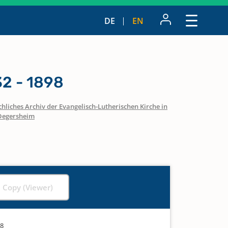
DE
EN
2 - 1898
hliches Archiv der Evangelisch-Lutherischen Kirche in
Degersheim
l Copy (Viewer)
98