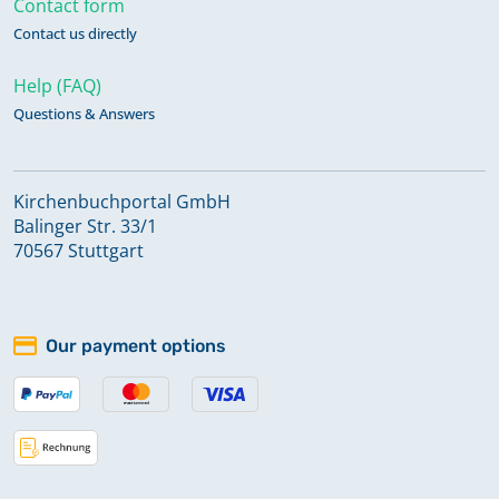
Contact form
Trauungen 1832 - 1898
Contact us directly
Help (FAQ)
Bestattungen 1841 - 1898
Questions & Answers
Bestattungen 1899 - 2023
Kirchenbuchportal GmbH
Balinger Str. 33/1
Kirchenaustritte 1920 - 2022
70567 Stuttgart
Keine verfügbaren Digitalisate
Our payment options
Kircheneintritte 1920 - 2018
Keine verfügbaren Digitalisate
Konfirmationen 1832 - 2017