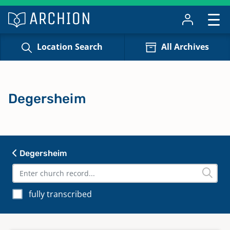
Location Search
All Archives
Degersheim
Degersheim
fully transcribed