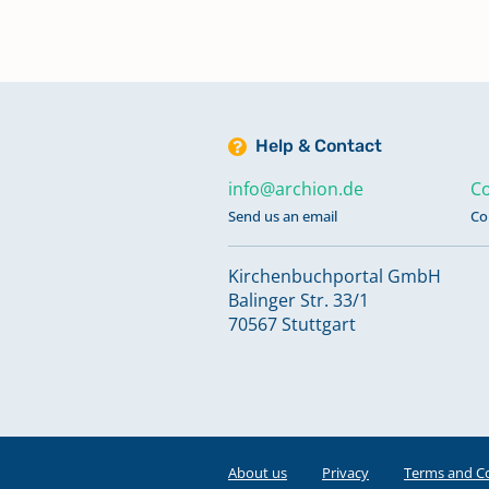
Help & Contact
info@archion.de
Co
Send us an email
Co
Kirchenbuchportal GmbH
Balinger Str. 33/1
70567 Stuttgart
About us
Privacy
Terms and C