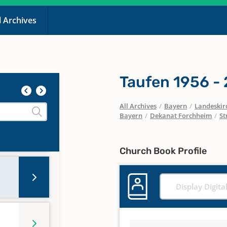
7
l Archives
Taufen 1956 -
All Archives
/
Bayern
/
Landeskirc
Bayern
/
Dekanat Forchheim
/
St
Church Book Profile
Display Digita