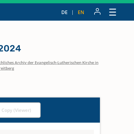
DE
EN
 2024
hliches Archiv der Evangelisch-Lutherischen Kirche in
reitberg
l Copy (Viewer)