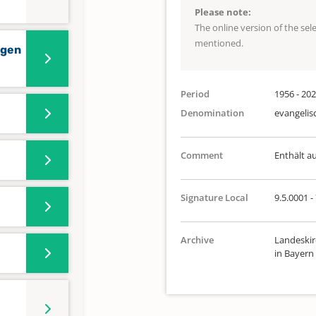
Please note:
The online version of the se
mentioned.
ngen
Period
1956 - 20
Denomination
evangelis
Comment
Enthält a
Signature Local
9.5.0001 -
Archive
Landeskir
in Bayern