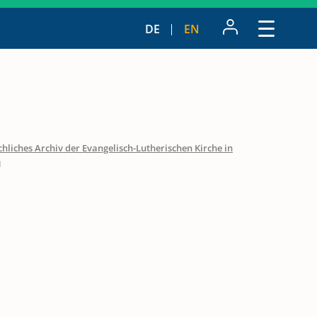
DE
EN
hliches Archiv der Evangelisch-Lutherischen Kirche in
m