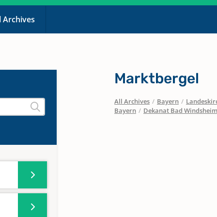
l Archives
Marktbergel
All Archives
/
Bayern
/
Landeskirc
Bayern
/
Dekanat Bad Windshei