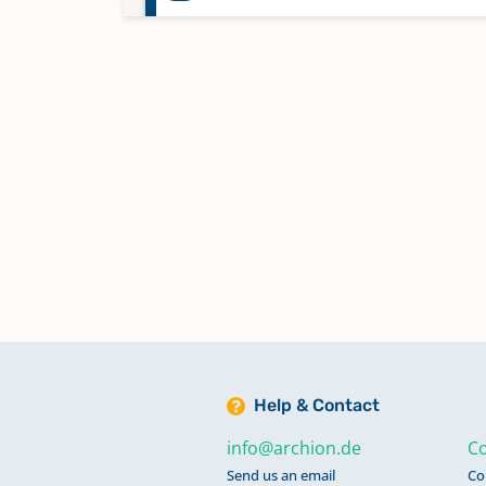
Abendmahl 1736
Abendmahl 1737 - 1750
Abendmahl 1750 - 1757
Abendmahl 1757 - 1765
Abendmahl 1765 - 1773
Help & Contact
Abendmahl 1773 - 1783
info@archion.de
Co
Send us an email
Co