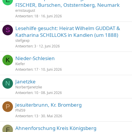
e
FISCHER, Burschen, Oststernberg, Neumark
s
ernstaugust
p
Antworten
18
16. Juni 2026
e
Lesehilfe gesucht: Heirat Wilhelm GUDDAT &
r
S
Katharina SCHILLOKS in Kandien (um 1888)
r
t
stefgexp
Antworten
3
12. Juni 2026
Nieder-Schlesien
K
Kiefer
Antworten
17
10. Juni 2026
Janetzke
N
NorbertJanetzke
Antworten
10
08. Juni 2026
Jesuiterbrunn, Kr. Bromberg
P
Phil59
Antworten
13
30. Mai 2026
Ahnenforschung Kreis Königsberg
F