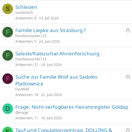
Schlesien
S
suchemich
Antworten
8
10. Juli 2026
Familie Liepke aus Strasburg ?
F
e
Familiensucher123
Antworten
5
24. Juni 2026
s
p
Saleski/Kabuschat Ahnenforschung
e
F
Familiensucher123
r
Antworten
31
24. Juni 2026
r
t
Suche zur Familie Wolf aus Sadoles
F
e
Platkownica
s
FusiWolf
p
Antworten
18
22. Juni 2026
e
Frage: Nicht verfügbares Heiratsregister Goldap
r
D
dlesage
r
Antworten
11
16. Juni 2026
t
Tauf-und Copulationseintrag, DOLLING &
E