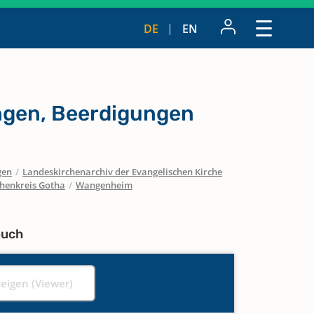
DE
EN
ngen, Beerdigungen
gen
/
Landeskirchenarchiv der Evangelischen Kirche
chenkreis Gotha
/
Wangenheim
buch
zeigen (Viewer)