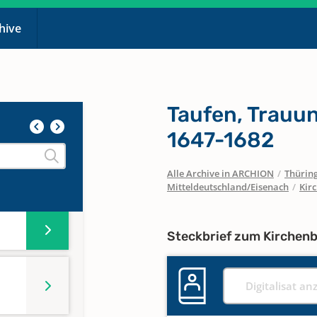
chive
Taufen, Trauu
1647-1682
Alle Archive in ARCHION
/
Thürin
Mitteldeutschland/Eisenach
/
Kir
Steckbrief zum Kirchen
Digitalisat an