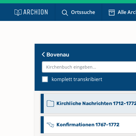
Ortssuche
Alle Ar
Bestattungen 1887-1898
Bestattungen 1898-1961
Bovenau
Bestattungen 1961-1984
komplett transkribiert
Deprecanten 1864-1899
Kirchliche Nachrichten 1712-177
Konfirmationen 1767-1772