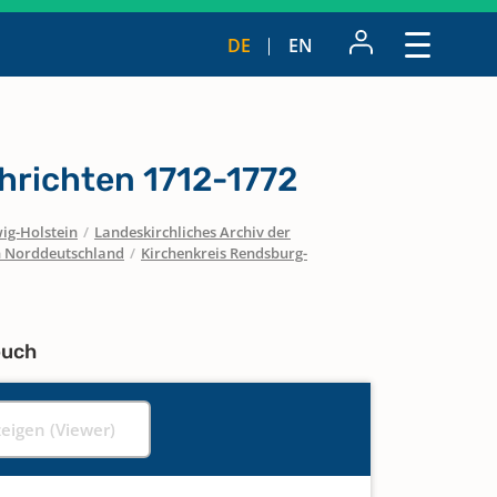
DE
EN
hrichten 1712-1772
ig-Holstein
/
Landeskirchliches Archiv der
in Norddeutschland
/
Kirchenkreis Rendsburg-
buch
zeigen (Viewer)