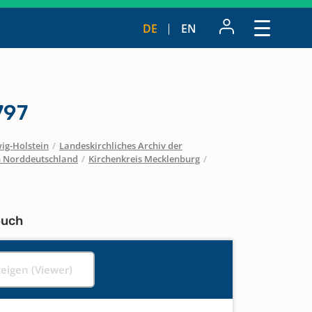
DE
EN
797
ig-Holstein
/
Landeskirchliches Archiv der
in Norddeutschland
/
Kirchenkreis Mecklenburg
/
buch
zeigen (Viewer)