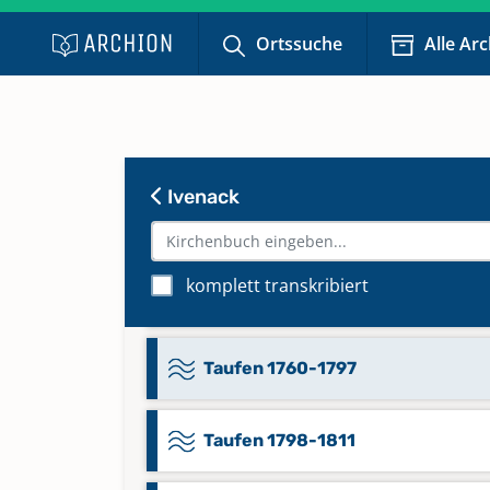
Namensverzeichnis ab 1859
Ortssuche
Alle Ar
Taufen 1681-1720
Taufen 1721-1739
Ivenack
Taufen 1728-1740
komplett transkribiert
Taufen 1740-1759
Taufen 1760-1797
Taufen 1798-1811