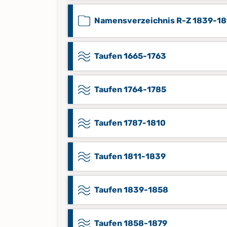
Namensverzeichnis R-Z 1839-1
Taufen 1665-1763
Taufen 1764-1785
Taufen 1787-1810
Taufen 1811-1839
Taufen 1839-1858
Taufen 1858-1879