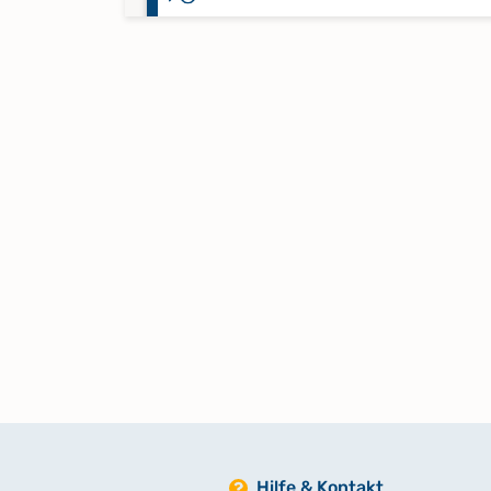
Taufen 1880-1903
Trauungen 1665-1786
Trauungen 1787-1839
Trauungen 1839-1866
Trauungen 1866-1900
Trauungen 1900-1933
Hilfe & Kontakt