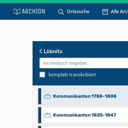
Alphabetisches Verzeichnis
Ortssuche
Alle Ar
Trauungen 1801-1818
Alphabetisches Verzeichnis
Trauungen 1819-1839
Löbnitz
Beerdigungen 1560-1742
komplett transkribiert
Beerdigungen 1892-1996
Kommunikanten 1788-1808
Kommunikanten 1825-1847