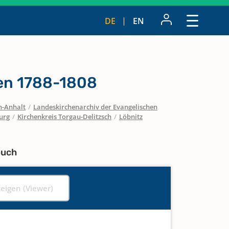
DE
EN
n 1788-1808
n-Anhalt
/
Landeskirchenarchiv der Evangelischen
urg
/
Kirchenkreis Torgau-Delitzsch
/
Löbnitz
buch
zeigen (Viewer)