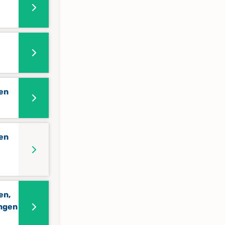
fen
fen
en,
ungen