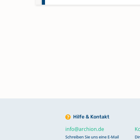
Alphabetisches Verzeichnis
Trauungen 1726-1844
Alphabetisches Verzeichnis
Trauungen 1918-1992
Keine verfügbaren Digitalisate
Beerdigungen 1720-1815
Glockenregister, Einnahmen-
Register 1631-1644
Hilfe & Kontakt
info@archion.de
Ko
Kommunikanten 1853-1931
Schreiben Sie uns eine E-Mail
Di