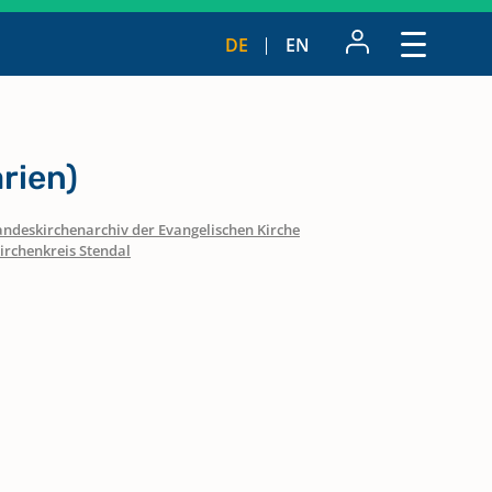
DE
EN
arien)
andeskirchenarchiv der Evangelischen Kirche
irchenkreis Stendal